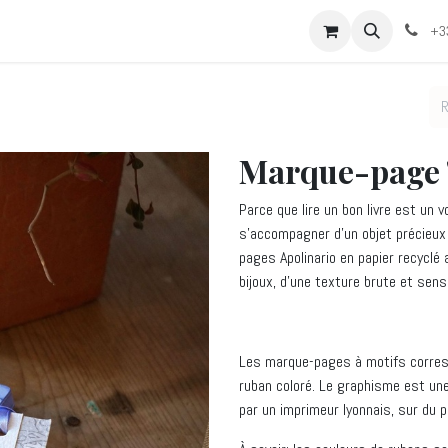
 Manifeste Apolinario
Les produits
Les produits papetiers personna
+33
Marque-page '
Parce que lire un bon livre est u
s’accompagner d’un objet précieux e
pages Apolinario en papier recyclé
bijoux, d’une texture brute et senso
Les marque-pages à motifs corres
ruban coloré. Le graphisme est une
par un imprimeur lyonnais, sur du p