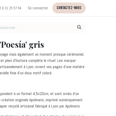
lisés
Les ateliers
Se connecter
Les ateliers
Contactez-nous
Contactez-nous
 6 31 25 57 84
Poesía' gris
n voyage mais également un moment presque cérémoniel,
t plein d’histoire complète le rituel. Les marque-
 artisanalement à Lyon, ornent vos pages d’une matière
rielle finie d’un doux motif coloré.
pondent à un format 4,5x20cm, et sont ornés d'un
 création originale Apolinario, imprimé numériquement
apier recyclé artisanal fabriqué à Lyon par Apolinario.